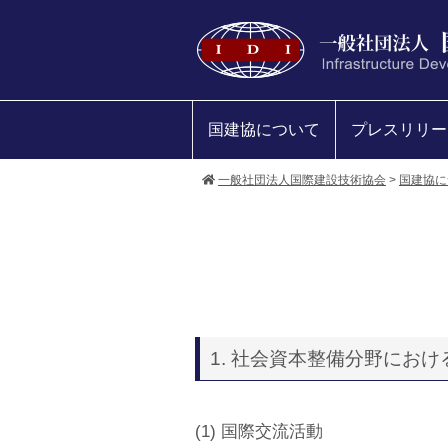
国建協について
プレスリリー
一般社団法人国際建設技術協会
>
国建協に
1. 社会資本整備分野にお
(1) 国際交流活動