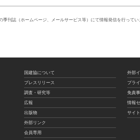
ly」などの季刊誌（ホームページ、メールサービス等）にて情報発信を行って
国建協について
外部
プレスリリース
プラ
調査・研究等
免責
広報
情報
出版物
サイ
外部リンク
会員専用