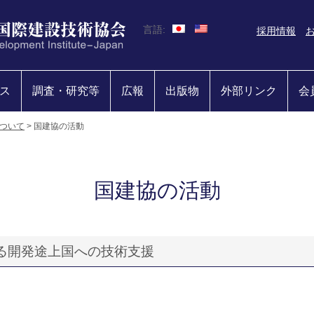
言語:
採用情報
ス
調査・研究等
広報
出版物
外部リンク
会
ついて
>
国建協の活動
国建協の活動
ける開発途上国への技術支援