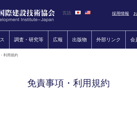
言語:
採用情報
ス
調査・研究等
広報
出版物
外部リンク
会
・利用規約
免責事項・利用規約