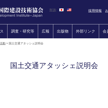
言語:
採用情報
ス
調査・研究等
広報
出版物
外部リンク
会
活動
>
国土交通アタッシェ説明会
国土交通アタッシェ説明会